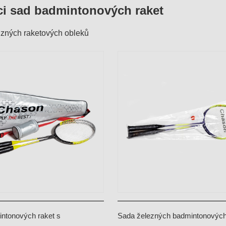
i sad badmintonových raket
ůzných raketových obleků
ntonových raket s
Sada železných badmintonových