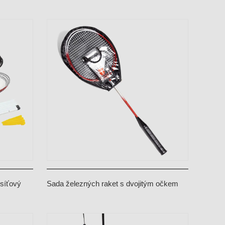
rakety pro skupinu 4 osob
 síťový
Sada železných raket s dvojitým očkem