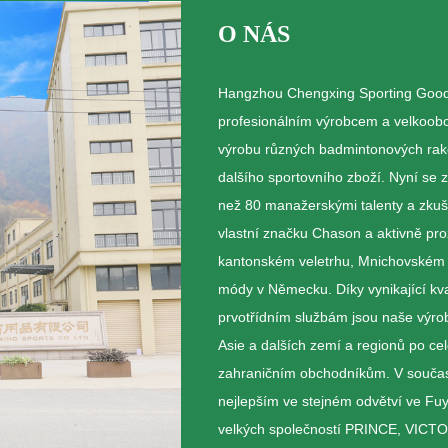
O NÁS
Hangzhou Chengxing Sporting Goods 
profesionálním výrobcem a velkoobch
výrobu různých badmintonových raket,
dalšího sportovního zboží. Nyní se 
než 80 manažerskými talenty a zkuš
vlastní značku Chason a aktivně pro
kantonském veletrhu, Mnichovském 
módy v Německu. Díky vynikající kva
prvotřídním službám jsou naše výro
Asie a dalších zemí a regionů po c
zahraničním obchodníkům. V současn
nejlepším ve stejném odvětví ve Fu
velkých společností PRINCE, VI