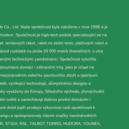
Co., Ltd. Naše společnost byla založena v roce 1996 a je
odem. Společnost je high-tech podnik specializující se na
 tenisových raket, raket na stolní tenis, plážových raket a
závod rozkládá na ploše 20 000 metrů čtverečních, s více
enými technickými zaměstnanci. Společnost vytvořila
zkoumává domácí i zahraniční trhy, jako je účast na
mezinárodním veletrhu sportovního zboží a sportovní
litě, vynikající technologii, důmyslnému designu a
bky vyváženy do Evropy, Středního východu, jihovýchodní
elém světě a zanechávají dobrou pověst domácím i
é době patří prodejní výkonnost naší společnosti k
yangu a spolupracovaly slavné značky mezinárodních
CTOR, STIGA, RSL, TALBOT TORRO, HUDORA, YOUNEX,