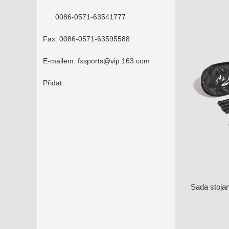
integrovano
0086-0571-63541777
slitiny
Fax:
0086-0571-63595588
E-mailem:
fxsports@vip.163.com
Přidat:
Sada stojan
pro 4 osob