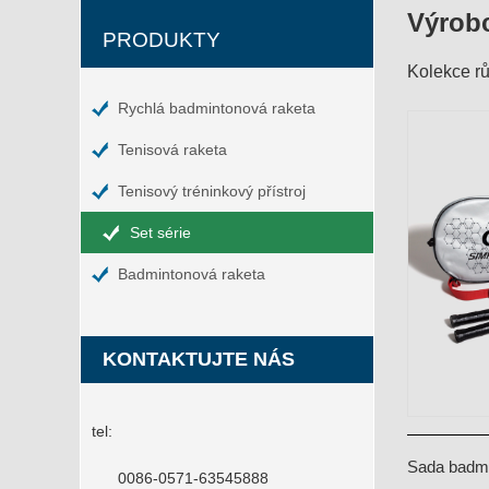
Výrobc
PRODUKTY
Kolekce r
Rychlá badmintonová raketa
Tenisová raketa
Tenisový tréninkový přístroj
Set série
Badmintonová raketa
KONTAKTUJTE NÁS
tel:
Sada badmi
0086-0571-63545888