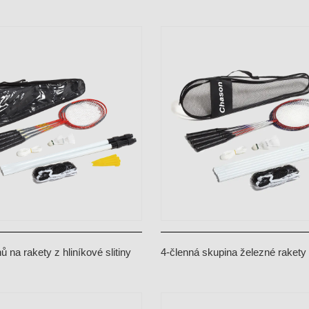
u středovou trubkou z hliníkové
dvojitým očkem
ů na rakety z hliníkové slitiny
4-členná skupina železné rakety
y
vak síťový stojan