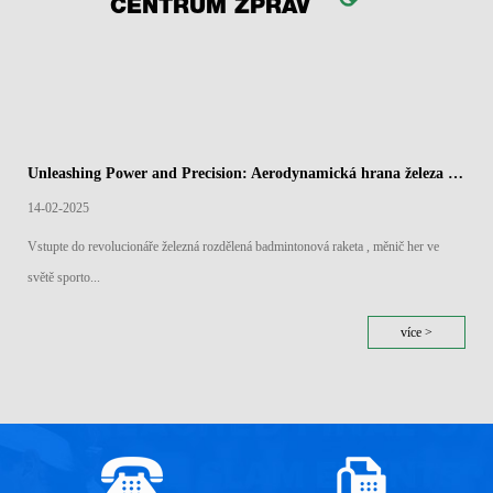
CENTRUM ZPRÁV
Unleashing Power and Precision: Aerodynamická hrana železa rozdělených badmintonových raket
14-02-2025
Vstupte do revolucionáře železná rozdělená badmintonová raketa , měnič her ve
světě sporto...
více >