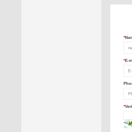
*
Na
*
E-m
Pho
*
Ver