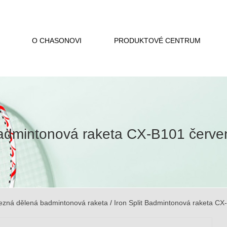
O CHASONOVI
PRODUKTOVÉ CENTRUM
 Badmintonová raketa CX-B101 červ
ezná dělená badmintonová raketa
/
Iron Split Badmintonová raketa C