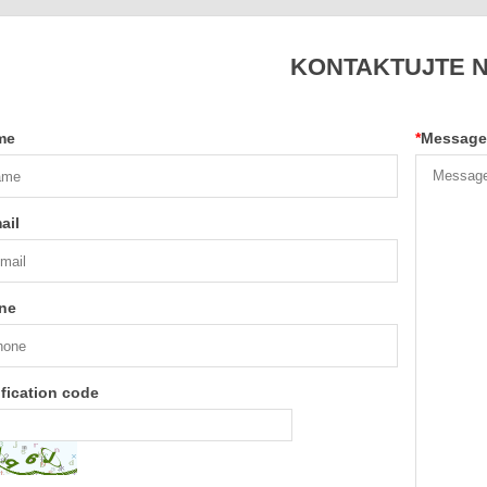
KONTAKTUJTE 
me
*
Message
ail
ne
ification code