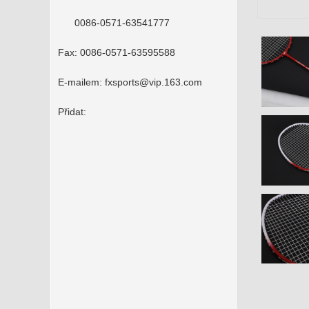
0086-0571-63541777
Fax:
0086-0571-63595588
E-mailem:
fxsports@vip.163.com
Přidat: