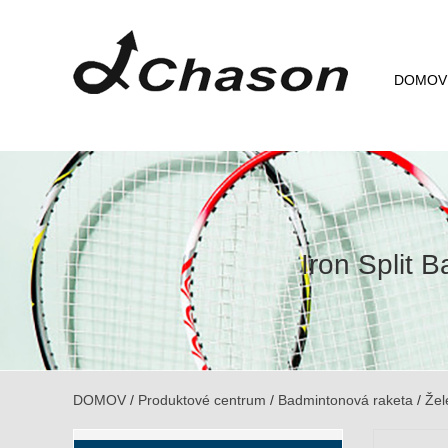
DOMOV
Iron Split
DOMOV
/
Produktové centrum
/
Badmintonová raketa
/
Žel